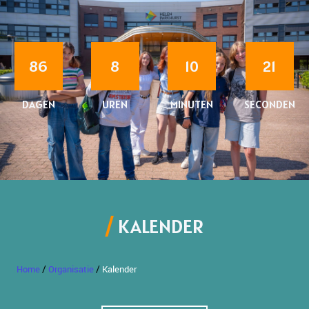
86
8
10
21
DAGEN
UREN
MINUTEN
SECONDEN
KALENDER
/
/
Home
Organisatie
Kalender