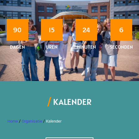
90
15
24
6
DAGEN
UREN
MINUTEN
SECONDEN
KALENDER
/
/
Home
Organisatie
Kalender