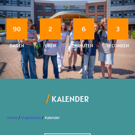
90
2
6
3
DAGEN
UREN
MINUTEN
SECONDEN
KALENDER
/
/
Home
Organisatie
Kalender